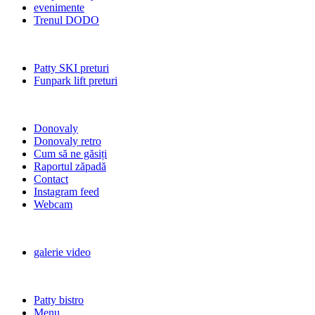
evenimente
Trenul DODO
Patty SKI preturi
Funpark lift preturi
Donovaly
Donovaly retro
Cum să ne găsiți
Raportul zăpadă
Contact
Instagram feed
Webcam
galerie video
Patty bistro
Menu