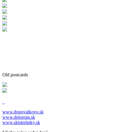
Old postcards
www.donovalkovo.sk
www.delorean.sk
www.skistrelniky.sk