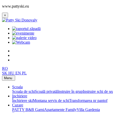
www.pattyski.eu
×
RO
SK
HU
EN
PL
Menu
Scoala
Scoala de schi
Şcoală privată
Instruire în grup
Instruire schi de s
Inchiriere
Închiriere ski
Montana servis de schi
Transformarea nr pantof
Cazare
PATTY B&B Garni
Apartamente Family
Villa Gardenia