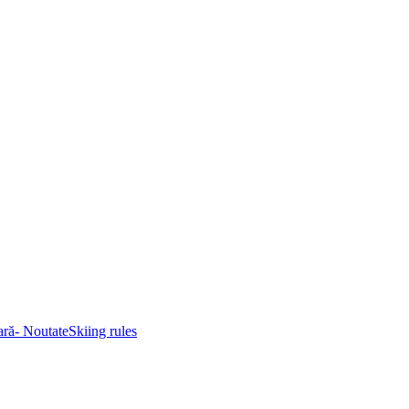
eară- Noutate
Skiing rules