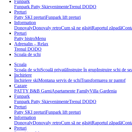
Funpark
Funpark Patty Ski
evenimente
Trenul DODO
Preturi
Patty SKI preturi
Funpark lift preturi
Information
Donovaly
Donovaly retro
Cum să ne găsiți
Raportul zăpadă
Cont
Preturi
Patty bistro
Menu
Adrenalin – Relax
Trenul DODO
Scoala de schi
Scoala
Scoala de schi
Şcoală privată
Instruire în grup
Instruire schi de s
Inchiriere
Închiriere ski
Montana servis de schi
Transformarea nr pantof
Cazare
PATTY B&B Garni
Apartamente Family
Villa Gardenia
Funpark
Funpark Patty Ski
evenimente
Trenul DODO
Preturi
Patty SKI preturi
Funpark lift preturi
Information
Donovaly
Donovaly retro
Cum să ne găsiți
Raportul zăpadă
Cont
Preturi