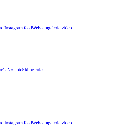
act
Instagram feed
Webcam
galerie video
eară- Noutate
Skiing rules
act
Instagram feed
Webcam
galerie video