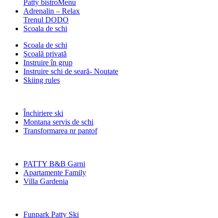
Patty bistro
Menu
Adrenalin – Relax
Trenul DODO
Scoala de schi
Scoala de schi
Şcoală privată
Instruire în grup
Instruire schi de seară- Noutate
Skiing rules
Închiriere ski
Montana servis de schi
Transformarea nr pantof
PATTY B&B Garni
Apartamente Family
Villa Gardenia
Funpark Patty Ski