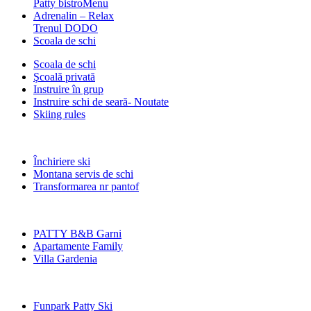
Patty bistro
Menu
Adrenalin – Relax
Trenul DODO
Scoala de schi
Scoala de schi
Şcoală privată
Instruire în grup
Instruire schi de seară- Noutate
Skiing rules
Închiriere ski
Montana servis de schi
Transformarea nr pantof
PATTY B&B Garni
Apartamente Family
Villa Gardenia
Funpark Patty Ski