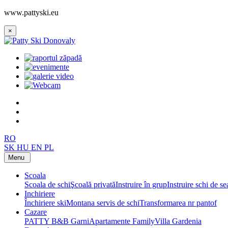
www.pattyski.eu
×
RO
SK
HU
EN
PL
Menu
Scoala
Scoala de schi
Şcoală privată
Instruire în grup
Instruire schi de s
Inchiriere
Închiriere ski
Montana servis de schi
Transformarea nr pantof
Cazare
PATTY B&B Garni
Apartamente Family
Villa Gardenia