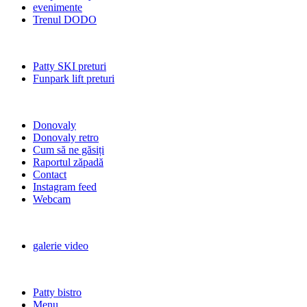
evenimente
Trenul DODO
Patty SKI preturi
Funpark lift preturi
Donovaly
Donovaly retro
Cum să ne găsiți
Raportul zăpadă
Contact
Instagram feed
Webcam
galerie video
Patty bistro
Menu