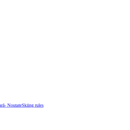
eară- Noutate
Skiing rules