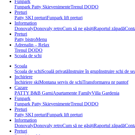
Funpark
Funpark Patty Ski
evenimente
Trenul DODO
Preturi
Patty SKI preturi
Funpark lift preturi
Information
Donovaly
Donovaly retro
Cum să ne găsiți
Raportul zăpadă
Cont
Preturi
Patty bistro
Menu
Adrenalin – Relax
Trenul DODO
Scoala de schi
Scoala
Scoala de schi
Şcoală privată
Instruire în grup
Instruire schi de s
Inchiriere
Închiriere ski
Montana servis de schi
Transformarea nr pantof
Cazare
PATTY B&B Garni
Apartamente Family
Villa Gardenia
Funpark
Funpark Patty Ski
evenimente
Trenul DODO
Preturi
Patty SKI preturi
Funpark lift preturi
Information
Donovaly
Donovaly retro
Cum să ne găsiți
Raportul zăpadă
Cont
Preturi