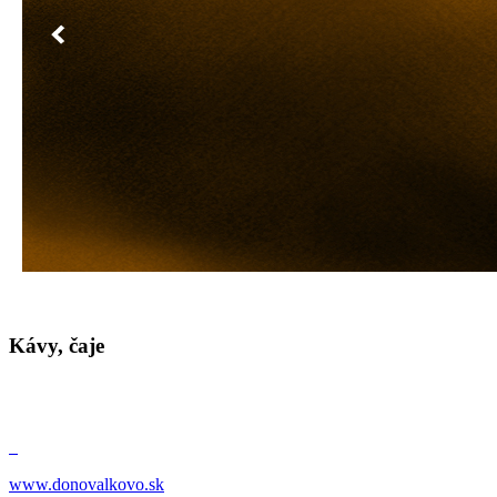
Kávy, čaje
www.donovalkovo.sk