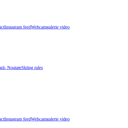
act
Instagram feed
Webcam
galerie video
eară- Noutate
Skiing rules
act
Instagram feed
Webcam
galerie video