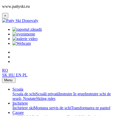
www.pattyski.eu
×
RO
SK
HU
EN
PL
Menu
Scoala
Scoala de schi
Şcoală privată
Instruire în grup
Instruire schi de
seară- Noutate
Skiing rules
Inchiriere
Închiriere ski
Montana servis de schi
Transformarea nr pantof
Cazare