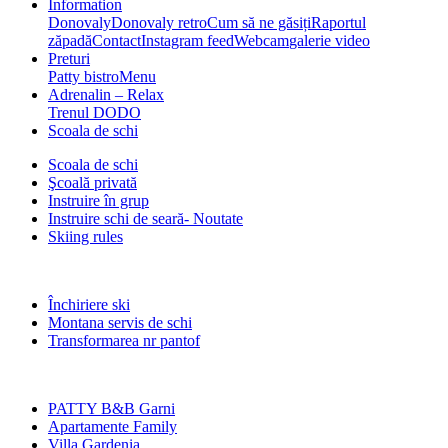
Information
Donovaly
Donovaly retro
Cum să ne găsiți
Raportul
zăpadă
Contact
Instagram feed
Webcam
galerie video
Preturi
Patty bistro
Menu
Adrenalin – Relax
Trenul DODO
Scoala de schi
Scoala de schi
Şcoală privată
Instruire în grup
Instruire schi de seară- Noutate
Skiing rules
Închiriere ski
Montana servis de schi
Transformarea nr pantof
PATTY B&B Garni
Apartamente Family
Villa Gardenia