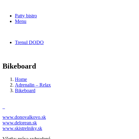
Patty bistro
Menu
Trenul DODO
Bikeboard
Home
Adrenalin – Relax
Bikeboard
www.donovalkovo.sk
www.delorean.sk
www.skistrelniky.sk
Všetky práva vyhradené