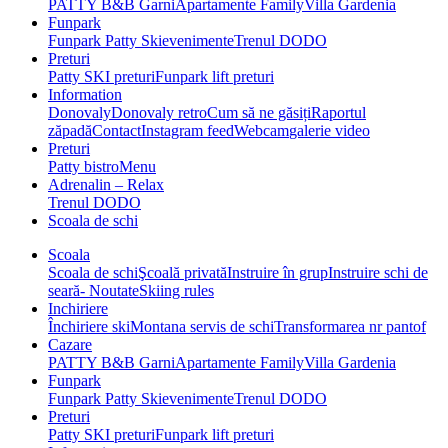
PATTY B&B Garni
Apartamente Family
Villa Gardenia
Funpark
Funpark Patty Ski
evenimente
Trenul DODO
Preturi
Patty SKI preturi
Funpark lift preturi
Information
Donovaly
Donovaly retro
Cum să ne găsiți
Raportul
zăpadă
Contact
Instagram feed
Webcam
galerie video
Preturi
Patty bistro
Menu
Adrenalin – Relax
Trenul DODO
Scoala de schi
Scoala
Scoala de schi
Şcoală privată
Instruire în grup
Instruire schi de
seară- Noutate
Skiing rules
Inchiriere
Închiriere ski
Montana servis de schi
Transformarea nr pantof
Cazare
PATTY B&B Garni
Apartamente Family
Villa Gardenia
Funpark
Funpark Patty Ski
evenimente
Trenul DODO
Preturi
Patty SKI preturi
Funpark lift preturi