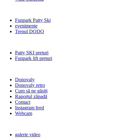
Funpark Patty Ski
evenimente
Trenul DODO
Patty SKI preturi
Funpark lift preturi
Donovaly
Donovaly retro
Cum să ne găsiți
Raportul zăpadă
Contact
Instagram feed
Webcam
galerie video